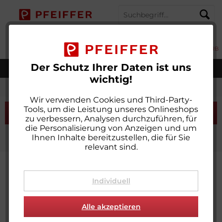
MENÜ
MEIN KONTO
MERKZETTEL
WARENKORB
Der Schutz Ihrer Daten ist uns
Weltweiter Versand
wichtig!
Gurtbänder nachhaltig
Wir verwenden Cookies und Third-Party-
Tools, um die Leistung unseres Onlineshops
Filtern
zu verbessern, Analysen durchzuführen, für
die Personalisierung von Anzeigen und um
Ihnen Inhalte bereitzustellen, die für Sie
relevant sind.
Individuell
Alle akzeptieren