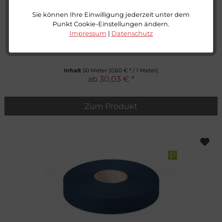
Sie können Ihre Einwilligung jederzeit unter dem
Punkt Cookie-Einstellungen ändern.
Impressum
|
Datenschutz
Econyl® Gurtband, recycelt, rot 421
Inhalt
50 Meter
(0,60 € * / 1 Meter)
ab 30,03 € *
Zum Produkt