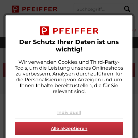
MENÜ
MEIN KONTO
MERKZETTEL
WARENKORB
Der Schutz Ihrer Daten ist uns
Weltweiter Versand
wichtig!
Einfassbänder
Wir verwenden Cookies und Third-Party-
Tools, um die Leistung unseres Onlineshops
Filtern
zu verbessern, Analysen durchzuführen, für
die Personalisierung von Anzeigen und um
Ihnen Inhalte bereitzustellen, die für Sie
relevant sind.
Individuell
Alle akzeptieren