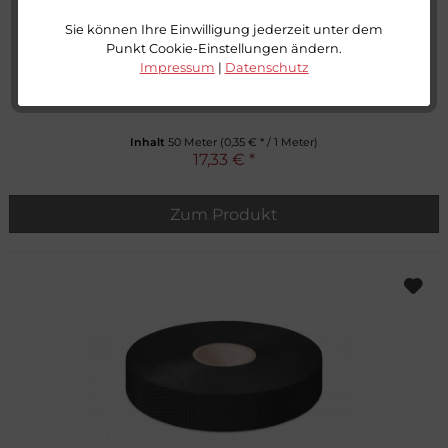
Sie können Ihre Einwilligung jederzeit unter dem
Punkt Cookie-Einstellungen ändern.
Impressum
|
Datenschutz
Einfassband Polypropylen, schwarz, 20 mm
Inhalt
50 Meter
(0,35 € * / 1 Meter)
17,33 € *
Zum Produkt